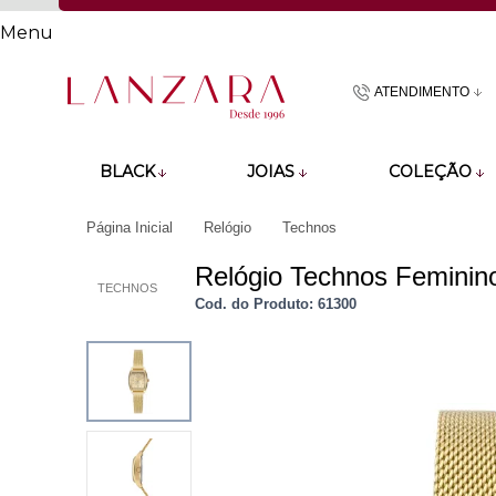
Menu
ATENDIMENTO
(48)9918601
BLACK
JOIAS
COLEÇÃO
atendimento@lan
Página Inicial
Relógio
Technos
Relógio Technos Femini
TECHNOS
Cod. do Produto: 61300