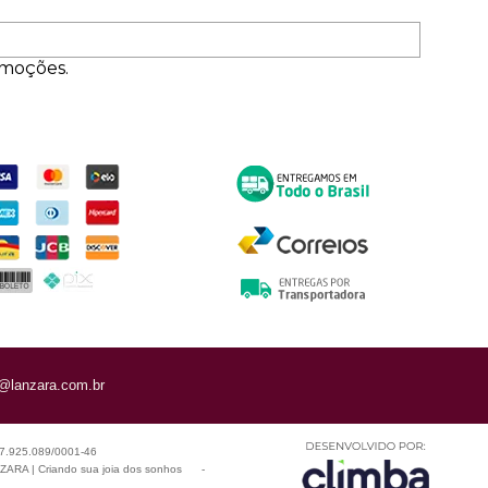
omoções.
ormas de Pagamento
Entrega
@lanzara.com.br
 07.925.089/0001-46
ARA | Criando sua joia dos sonhos
-