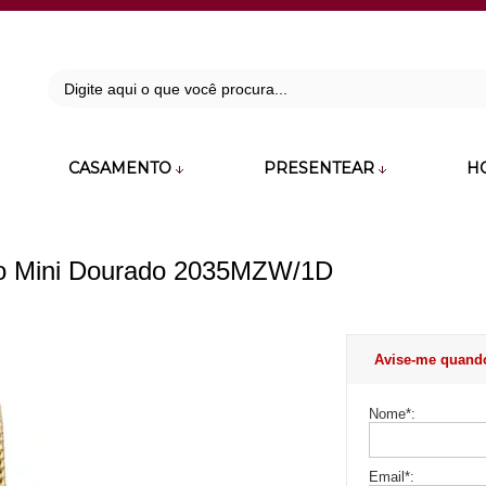
42
CASAMENTO
PRESENTEAR
H
zara.com.br
no Mini Dourado 2035MZW/1D
Avise-me quand
Nome
*
:
Email
*
: