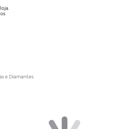
oja.
tos
as e Diamantes