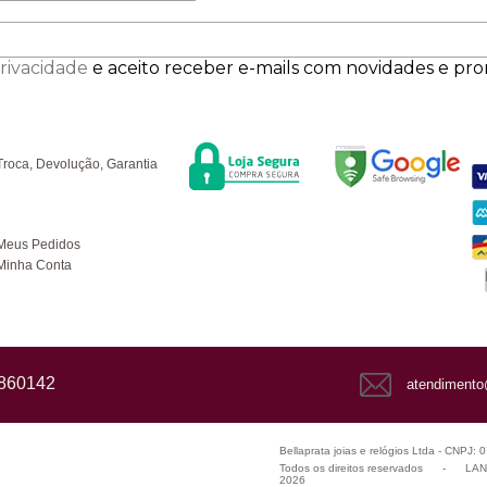
Privacidade
e aceito receber e-mails com novidades e pr
Segurança
F
úvidas
Troca, Devolução, Garantia
ompras
Meus Pedidos
Minha Conta
1860142
atendimento
Bellaprata joias e relógios Ltda - CNPJ:
Todos os direitos reservados
-
LANZ
2026