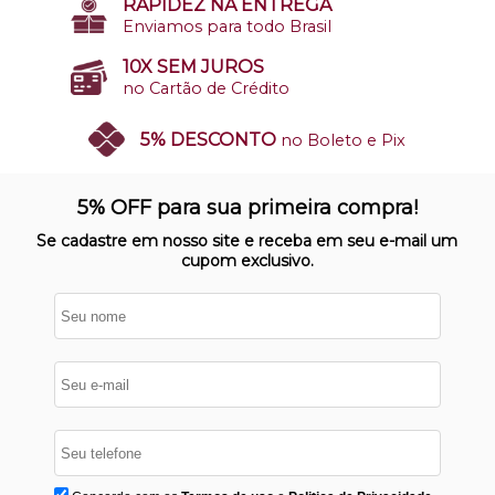
RAPIDEZ NA ENTREGA
Enviamos para todo Brasil
10X SEM JUROS
no Cartão de Crédito
5% DESCONTO
no Boleto e Pix
SITE 100% SEGURO
Nosso site opera em ambiente
5% OFF para sua primeira compra!
protegido
Se cadastre em nosso site e receba em seu e-mail um
cupom exclusivo.