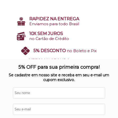
RAPIDEZ NA ENTREGA
Enviamos para todo Brasil
10X SEM JUROS
no Cartão de Crédito
5% DESCONTO
no Boleto e Pix
SITE 100% SEGURO
Nosso site opera em ambiente
5% OFF para sua primeira compra!
protegido
Se cadastre em nosso site e receba em seu e-mail um
cupom exclusivo.