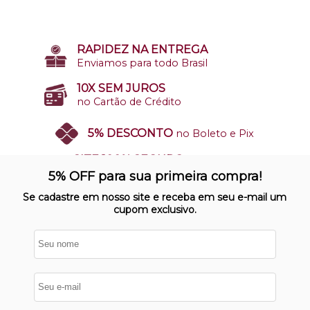
RAPIDEZ NA ENTREGA
Enviamos para todo Brasil
10X SEM JUROS
no Cartão de Crédito
5% DESCONTO
no Boleto e Pix
SITE 100% SEGURO
Nosso site opera em ambiente
5% OFF para sua primeira compra!
protegido
Se cadastre em nosso site e receba em seu e-mail um
cupom exclusivo.