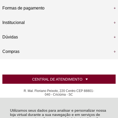
Formas de pagamento
Institucional
Dúvidas
Compras
CENTRAL DE ATENDIMENTO
R. Mal. Floriano Peixoto, 220 Centro CEP 88801-
040 - Criciúma - SC
Bellaprata joias e relógios Ltda - CNPJ: 07.925.089/0001-46
Todos os direitos reservados
-
LANZARA | Criando sua joia dos sonhos
-
2026
Utilizamos seus dados para analisar e personalizar nossa
loja virtual durante a sua navegação e em serviços de