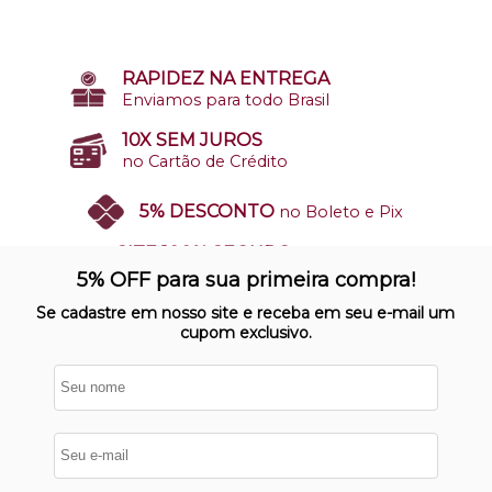
RAPIDEZ NA ENTREGA
Enviamos para todo Brasil
10X SEM JUROS
no Cartão de Crédito
5% DESCONTO
no Boleto e Pix
SITE 100% SEGURO
Nosso site opera em ambiente
5% OFF para sua primeira compra!
protegido
Se cadastre em nosso site e receba em seu e-mail um
cupom exclusivo.