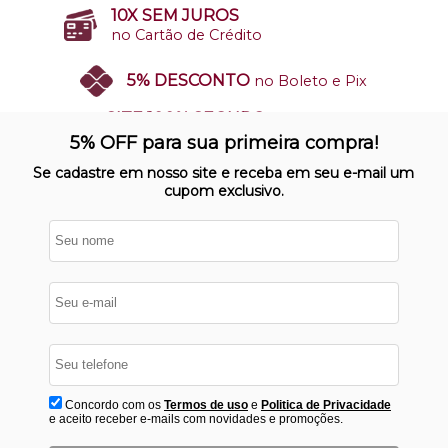
10X SEM JUROS
no Cartão de Crédito
5% DESCONTO
no Boleto e Pix
SITE 100% SEGURO
Nosso site opera em ambiente
5% OFF para sua primeira compra!
protegido
Se cadastre em nosso site e receba em seu e-mail um
cupom exclusivo.
Concordo com os
Termos de uso
e
Politica de Privacidade
e aceito receber e-mails com novidades e promoções.