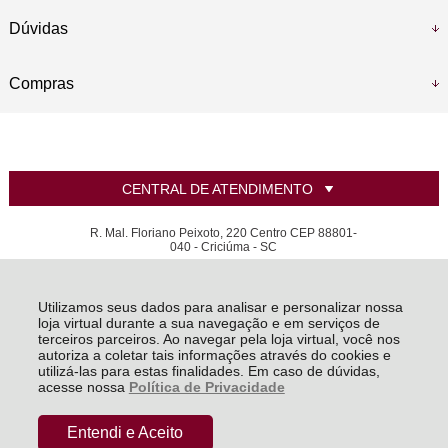
Dúvidas
Compras
CENTRAL DE ATENDIMENTO
R. Mal. Floriano Peixoto, 220 Centro CEP 88801-
040 - Criciúma - SC
Bellaprata joias e relógios Ltda - CNPJ: 07.925.089/0001-46
Todos os direitos reservados
-
LANZARA | Criando sua joia dos sonhos
-
2026
Utilizamos seus dados para analisar e personalizar nossa
loja virtual durante a sua navegação e em serviços de
terceiros parceiros. Ao navegar pela loja virtual, você nos
autoriza a coletar tais informações através do cookies e
utilizá-las para estas finalidades. Em caso de dúvidas,
acesse nossa
Política de Privacidade
Entendi e Aceito