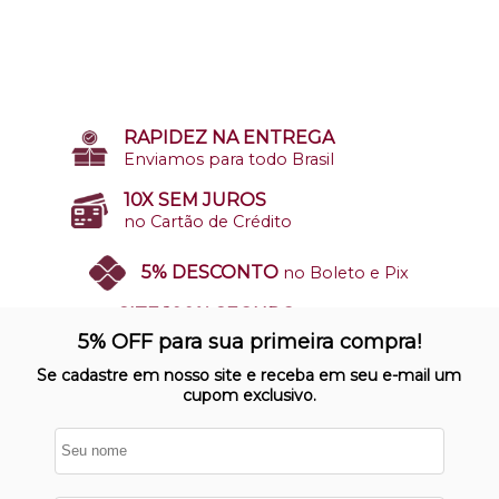
RAPIDEZ NA ENTREGA
Enviamos para todo Brasil
10X SEM JUROS
no Cartão de Crédito
5% DESCONTO
no Boleto e Pix
SITE 100% SEGURO
Nosso site opera em ambiente
5% OFF para sua primeira compra!
protegido
Se cadastre em nosso site e receba em seu e-mail um
cupom exclusivo.