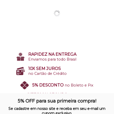
RAPIDEZ NA ENTREGA
Enviamos para todo Brasil
10X SEM JUROS
no Cartão de Crédito
5% DESCONTO
no Boleto e Pix
SITE 100% SEGURO
Nosso site opera em ambiente
5% OFF para sua primeira compra!
protegido
Se cadastre em nosso site e receba em seu e-mail um
cupom exclusivo.