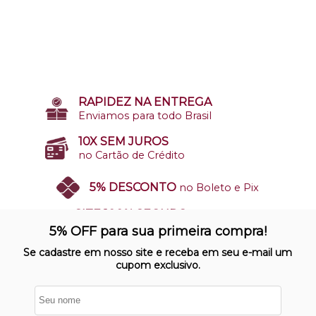
RAPIDEZ NA ENTREGA
Enviamos para todo Brasil
10X SEM JUROS
no Cartão de Crédito
5% DESCONTO
no Boleto e Pix
SITE 100% SEGURO
Nosso site opera em ambiente
5% OFF para sua primeira compra!
protegido
Se cadastre em nosso site e receba em seu e-mail um
cupom exclusivo.