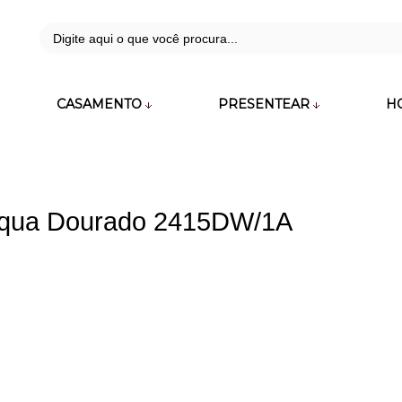
42
CASAMENTO
PRESENTEAR
H
zara.com.br
Acqua Dourado 2415DW/1A