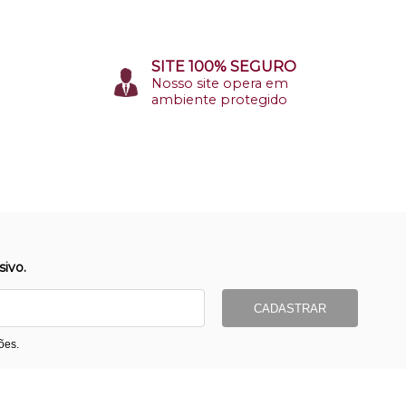
SITE 100% SEGURO
Nosso site opera em
ambiente protegido
ivo.
CADASTRAR
ões.
ormas de Pagamento
Entrega