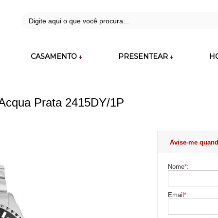
42
CASAMENTO
PRESENTEAR
H
zara.com.br
 Acqua Prata 2415DY/1P
Avise-me quand
Nome
*
:
Email
*
: