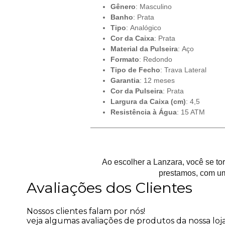
Gênero
: Masculino
Banho
: Prata
Tipo
: Analógico
Cor da Caixa
: Prata
Material da Pulseira
: Aço
Formato
: Redondo
Tipo de Fecho
: Trava Lateral
Garantia
: 12 meses
Cor da Pulseira
: Prata
Largura da Caixa (cm)
: 4,5
Resistência à Água
: 15 ATM
Ao escolher a Lanzara, você se t
prestamos, com um
Avaliações dos Clientes
Nossos clientes falam por nós!
veja algumas avaliações de produtos da nossa loja