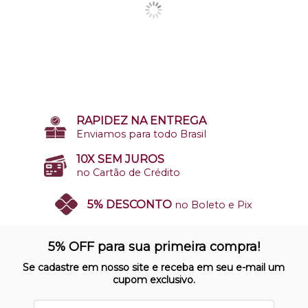
RAPIDEZ NA ENTREGA
Enviamos para todo Brasil
10X SEM JUROS
no Cartão de Crédito
5% DESCONTO
no Boleto e Pix
SITE 100% SEGURO
Nosso site opera em ambiente
5% OFF para sua primeira compra!
protegido
Se cadastre em nosso site e receba em seu e-mail um
cupom exclusivo.