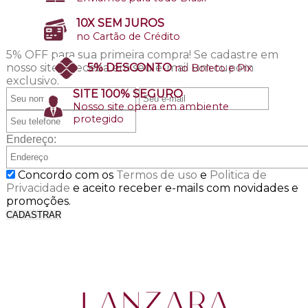
10X SEM JUROS
no Cartão de Crédito
5% OFF para sua primeira compra!
Se cadastre em
nosso site e receba em seu e-mail um cupom
5% DESCONTO
no Boleto e Pix
exclusivo.
SITE 100% SEGURO
Nosso site opera em ambiente
protegido
Endereço:
Concordo com os
Termos de uso
e
Politica de
Privacidade
e aceito receber e-mails com novidades e
promoções.
CADASTRAR