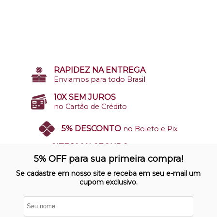
RAPIDEZ NA ENTREGA
Enviamos para todo Brasil
10X SEM JUROS
no Cartão de Crédito
5% DESCONTO
no Boleto e Pix
SITE 100% SEGURO
Nosso site opera em ambiente
5% OFF para sua primeira compra!
protegido
Se cadastre em nosso site e receba em seu e-mail um
cupom exclusivo.