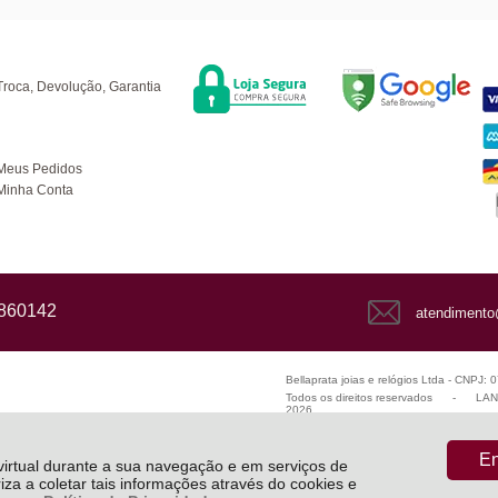
Segurança
F
úvidas
Troca, Devolução, Garantia
ompras
Meus Pedidos
Minha Conta
1860142
atendimento
Bellaprata joias e relógios Ltda - CNPJ:
Todos os direitos reservados
-
LANZ
2026
En
 virtual durante a sua navegação e em serviços de
riza a coletar tais informações através do cookies e