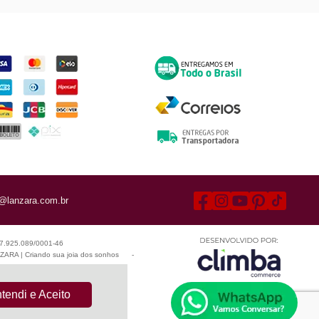
ormas de Pagamento
Entrega
@lanzara.com.br
 07.925.089/0001-46
ARA | Criando sua joia dos sonhos
-
tendi e Aceito