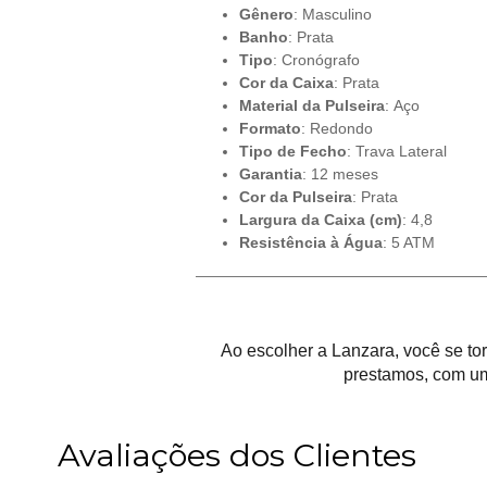
Gênero
: Masculino
Banho
: Prata
Tipo
: Cronógrafo
Cor da Caixa
: Prata
Material da Pulseira
: Aço
Formato
: Redondo
Tipo de Fecho
: Trava Lateral
Garantia
: 12 meses
Cor da Pulseira
: Prata
Largura da Caixa (cm)
: 4,8
Resistência à Água
: 5 ATM
Ao escolher a Lanzara, você se t
prestamos, com um
Avaliações dos Clientes