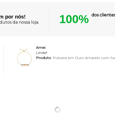
100%
dos client
am por nós!
utos da nossa loja.
Amei
Linda!!
Produto:
Pulseira em Ouro Amarelo com Saf