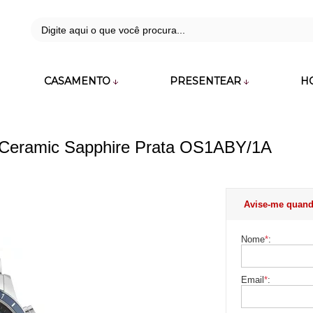
42
CASAMENTO
PRESENTEAR
H
zara.com.br
 Ceramic Sapphire Prata OS1ABY/1A
Avise-me quand
Nome
*
:
Email
*
: