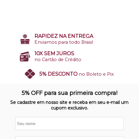
RAPIDEZ NA ENTREGA
Enviamos para todo Brasil
10X SEM JUROS
no Cartão de Crédito
5% DESCONTO
no Boleto e Pix
SITE 100% SEGURO
Nosso site opera em ambiente
5% OFF para sua primeira compra!
protegido
Se cadastre em nosso site e receba em seu e-mail um
cupom exclusivo.