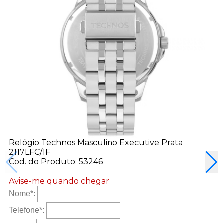
Relógio Technos Masculino Executive Prata
2117LFC/1F
Cod. do Produto: 53246
Avise-me quando chegar
Nome
*
:
Telefone
*
: