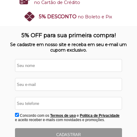
no Cartão de Crédito
5% DESCONTO
no Boleto e Pix
SITE 100% SEGURO
Nosso site opera em ambiente
5% OFF para sua primeira compra!
protegido
Se cadastre em nosso site e receba em seu e-mail um
cupom exclusivo.
Concordo com os
Termos de uso
e
Politica de Privacidade
e aceito receber e-mails com novidades e promoções.
CADASTRAR