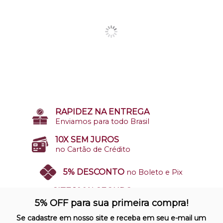
RAPIDEZ NA ENTREGA
Enviamos para todo Brasil
10X SEM JUROS
no Cartão de Crédito
5% DESCONTO
no Boleto e Pix
SITE 100% SEGURO
Nosso site opera em ambiente
5% OFF para sua primeira compra!
protegido
Se cadastre em nosso site e receba em seu e-mail um