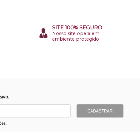
SITE 100% SEGURO
Nosso site opera em
ambiente protegido
ivo.
CADASTRAR
ões.
ormas de Pagamento
Entrega