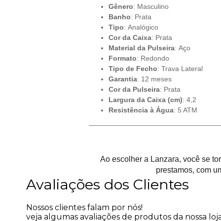
Gênero
: Masculino
Banho
: Prata
Tipo
: Analógico
Cor da Caixa
: Prata
Material da Pulseira
: Aço
Formato
: Redondo
Tipo de Fecho
: Trava Lateral
Garantia
: 12 meses
Cor da Pulseira
: Prata
Largura da Caixa (cm)
: 4,2
Resistência à Água
: 5 ATM
Ao escolher a Lanzara, você se t
prestamos, com um
Avaliações dos Clientes
Nossos clientes falam por nós!
veja algumas avaliações de produtos da nossa loja