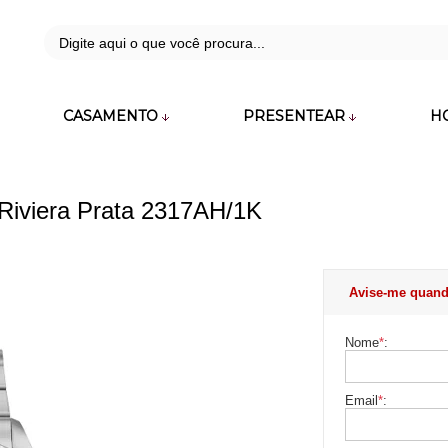
42
CASAMENTO
PRESENTEAR
H
zara.com.br
Riviera Prata 2317AH/1K
Avise-me quand
Nome
*
:
Email
*
: