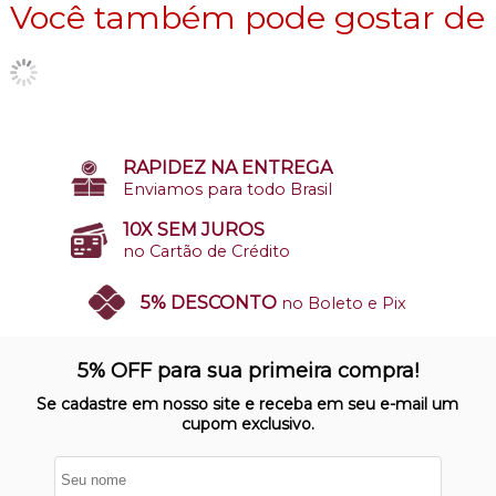
Você também pode gostar de
RAPIDEZ NA ENTREGA
Enviamos para todo Brasil
10X SEM JUROS
no Cartão de Crédito
5% DESCONTO
no Boleto e Pix
SITE 100% SEGURO
Nosso site opera em ambiente
5% OFF para sua primeira compra!
protegido
Se cadastre em nosso site e receba em seu e-mail um
cupom exclusivo.