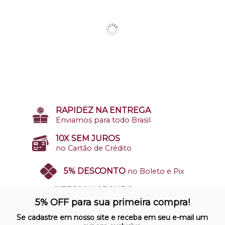
RAPIDEZ NA ENTREGA
Enviamos para todo Brasil
10X SEM JUROS
no Cartão de Crédito
5% DESCONTO
no Boleto e Pix
SITE 100% SEGURO
Nosso site opera em ambiente
5% OFF para sua primeira compra!
protegido
Se cadastre em nosso site e receba em seu e-mail um