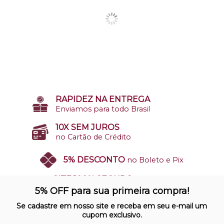
RAPIDEZ NA ENTREGA
Enviamos para todo Brasil
10X SEM JUROS
no Cartão de Crédito
5% DESCONTO
no Boleto e Pix
SITE 100% SEGURO
Nosso site opera em ambiente
5% OFF para sua primeira compra!
protegido
Se cadastre em nosso site e receba em seu e-mail um
cupom exclusivo.