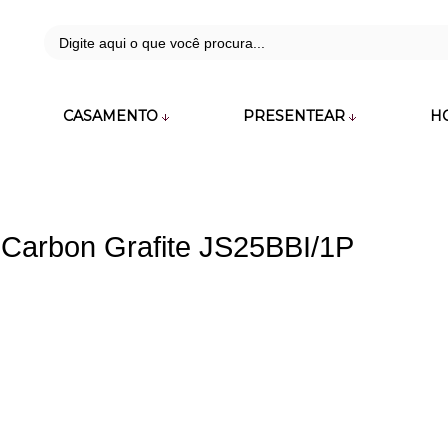
42
CASAMENTO
PRESENTEAR
H
zara.com.br
 Carbon Grafite JS25BBI/1P