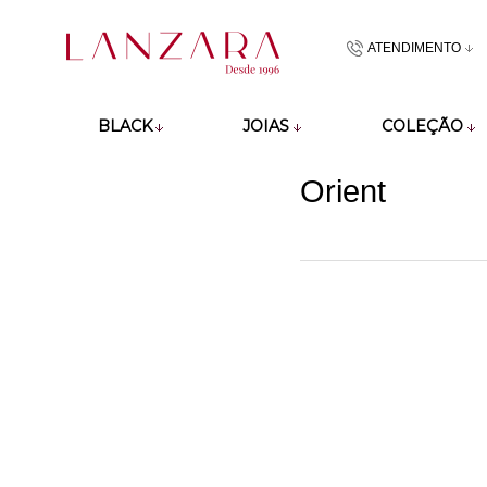
ATENDIMENTO
(48)9918601
BLACK
JOIAS
COLEÇÃO
atendimento@lan
Orient