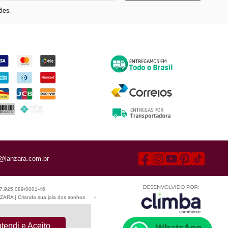
ões.
ormas de Pagamento
Entrega
@lanzara.com.br
 07.925.089/0001-46
ARA | Criando sua joia dos sonhos
-
tendi e Aceito