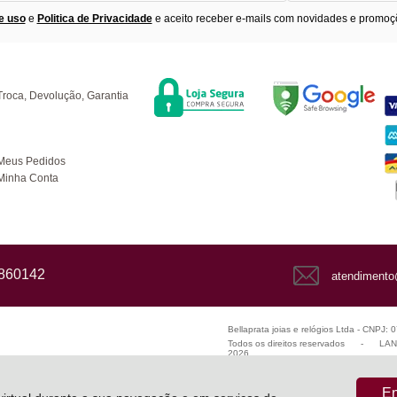
e uso
e
Politica de Privacidade
e aceito receber e-mails com novidades e promoç
Segurança
F
úvidas
Troca, Devolução, Garantia
ompras
Meus Pedidos
Minha Conta
1860142
atendimento
Bellaprata joias e relógios Ltda - CNPJ:
Todos os direitos reservados
-
LANZ
2026
En