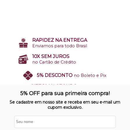
RAPIDEZ NA ENTREGA
Enviamos para todo Brasil
10X SEM JUROS
no Cartão de Crédito
5% DESCONTO
no Boleto e Pix
SITE 100% SEGURO
Nosso site opera em ambiente
5% OFF para sua primeira compra!
protegido
Se cadastre em nosso site e receba em seu e-mail um
cupom exclusivo.