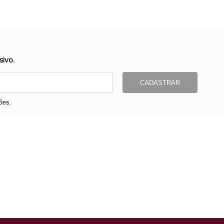
ivo.
CADASTRAR
ões.
ormas de Pagamento
Entrega