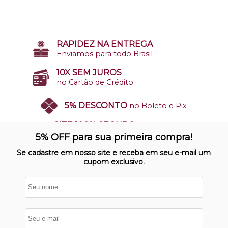
RAPIDEZ NA ENTREGA
Enviamos para todo Brasil
10X SEM JUROS
no Cartão de Crédito
5% DESCONTO
no Boleto e Pix
SITE 100% SEGURO
Nosso site opera em ambiente
5% OFF para sua primeira compra!
protegido
Se cadastre em nosso site e receba em seu e-mail um
cupom exclusivo.