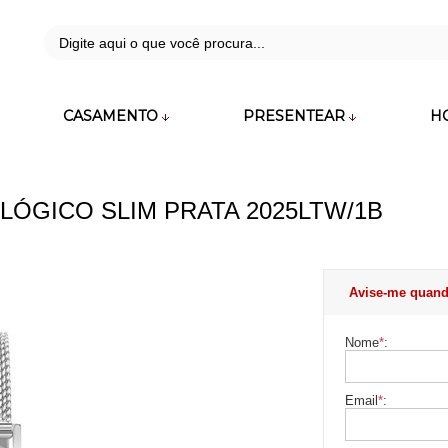
42
CASAMENTO
PRESENTEAR
H
zara.com.br
LÓGICO SLIM PRATA 2025LTW/1B
Avise-me quand
Nome
*
:
Email
*
: