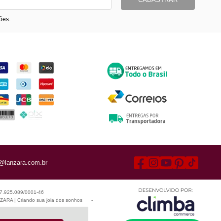
ões.
ormas de Pagamento
Entrega
@lanzara.com.br
 07.925.089/0001-46
ARA | Criando sua joia dos sonhos
-