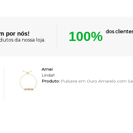
100%
dos client
am por nós!
utos da nossa loja.
Amei
Linda!!
Produto:
Pulseira em Ouro Amarelo com Saf