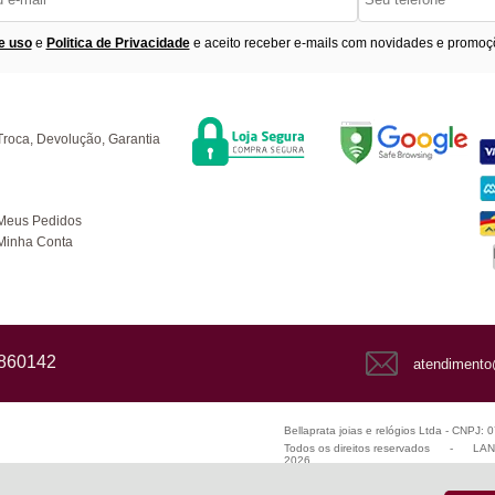
e uso
e
Politica de Privacidade
e aceito receber e-mails com novidades e promoç
Segurança
F
úvidas
Troca, Devolução, Garantia
ompras
Meus Pedidos
Minha Conta
1860142
atendimento
Bellaprata joias e relógios Ltda - CNPJ:
Todos os direitos reservados
-
LANZ
2026