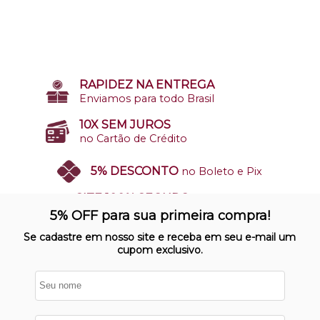
RAPIDEZ NA ENTREGA
Enviamos para todo Brasil
10X SEM JUROS
no Cartão de Crédito
5% DESCONTO
no Boleto e Pix
SITE 100% SEGURO
Nosso site opera em ambiente
5% OFF para sua primeira compra!
protegido
Se cadastre em nosso site e receba em seu e-mail um
cupom exclusivo.