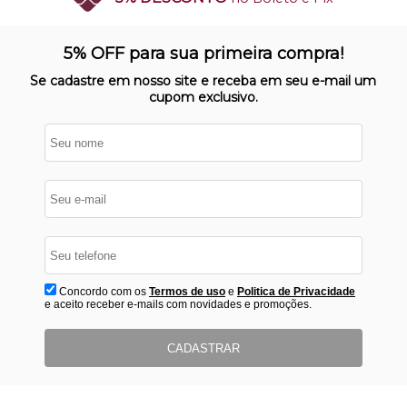
SITE 100% SEGURO
Nosso site opera em ambiente
5% OFF para sua primeira compra!
protegido
Se cadastre em nosso site e receba em seu e-mail um
cupom exclusivo.
Concordo com os
Termos de uso
e
Politica de Privacidade
e aceito receber e-mails com novidades e promoções.
CADASTRAR