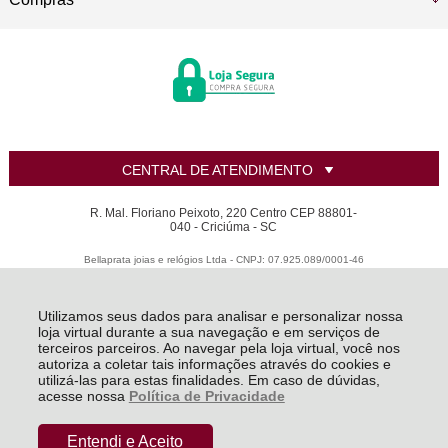
CENTRAL DE ATENDIMENTO
R. Mal. Floriano Peixoto, 220 Centro CEP 88801-
040 - Criciúma - SC
Bellaprata joias e relógios Ltda - CNPJ: 07.925.089/0001-46
Todos os direitos reservados
-
LANZARA | Criando sua joia dos sonhos
-
2026
Utilizamos seus dados para analisar e personalizar nossa
loja virtual durante a sua navegação e em serviços de
terceiros parceiros. Ao navegar pela loja virtual, você nos
autoriza a coletar tais informações através do cookies e
utilizá-las para estas finalidades. Em caso de dúvidas,
acesse nossa
Política de Privacidade
Entendi e Aceito