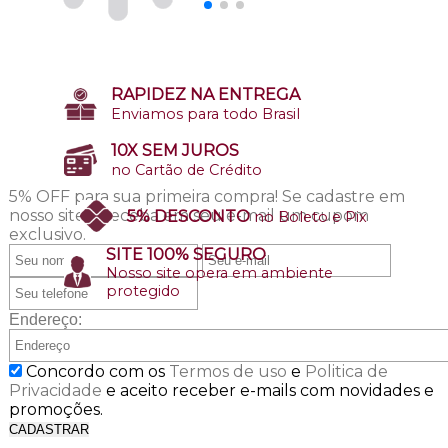
RAPIDEZ NA ENTREGA
Enviamos para todo Brasil
10X SEM JUROS
no Cartão de Crédito
5% OFF para sua primeira compra!
Se cadastre em
nosso site e receba em seu e-mail um cupom
5% DESCONTO
no Boleto e Pix
exclusivo.
SITE 100% SEGURO
Nosso site opera em ambiente
protegido
Endereço:
Concordo com os
Termos de uso
e
Politica de
Privacidade
e aceito receber e-mails com novidades e
promoções.
CADASTRAR