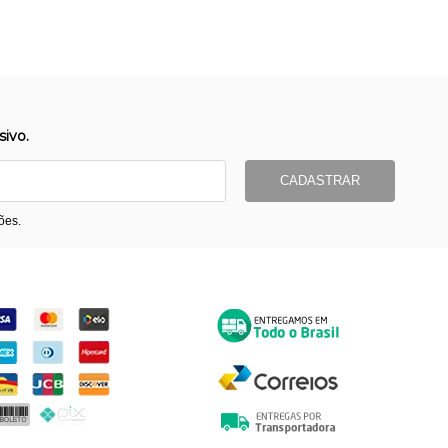
ivo.
CADASTRAR
ões.
ormas de Pagamento
Entrega