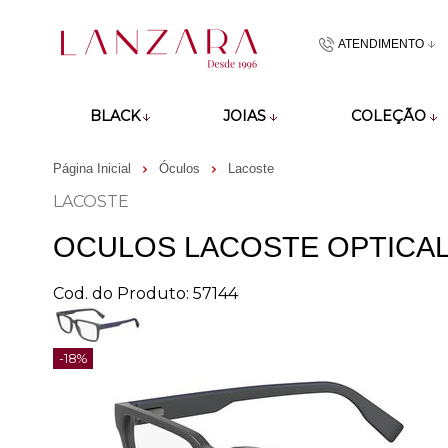
ATENDIMENTO
(48)9918601
BLACK
JOIAS
COLEÇÃO
atendimento@lan
Página Inicial
Óculos
Lacoste
LACOSTE
OCULOS LACOSTE OPTICA
Cod. do Produto: 57144
-18%