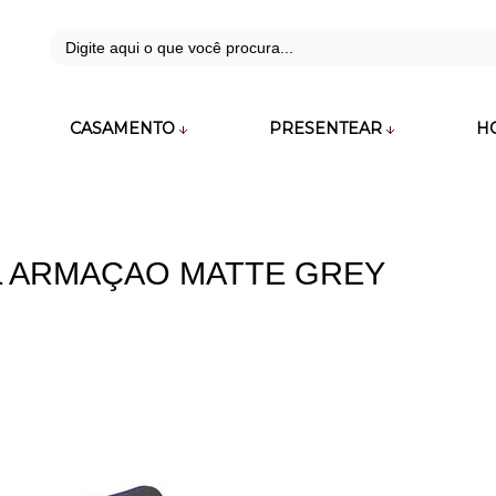
42
CASAMENTO
PRESENTEAR
H
zara.com.br
L ARMAÇAO MATTE GREY