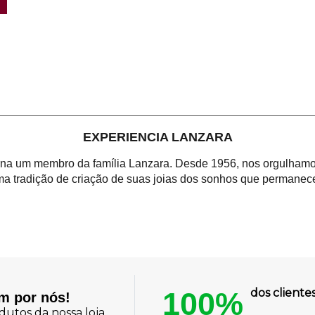
EXPERIENCIA LANZARA
orna um membro da família Lanzara. Desde 1956, nos orgulhamos
a tradição de criação de suas joias dos sonhos que permanece
100%
dos client
am por nós!
utos da nossa loja.