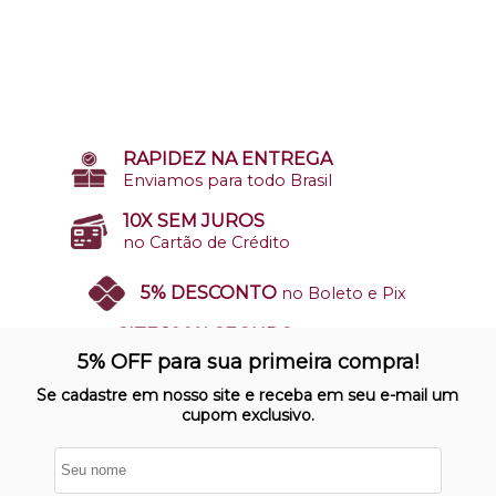
RAPIDEZ NA ENTREGA
Enviamos para todo Brasil
10X SEM JUROS
no Cartão de Crédito
5% DESCONTO
no Boleto e Pix
SITE 100% SEGURO
Nosso site opera em ambiente
5% OFF para sua primeira compra!
protegido
Se cadastre em nosso site e receba em seu e-mail um
cupom exclusivo.