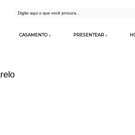
42
CASAMENTO
PRESENTEAR
H
zara.com.br
relo