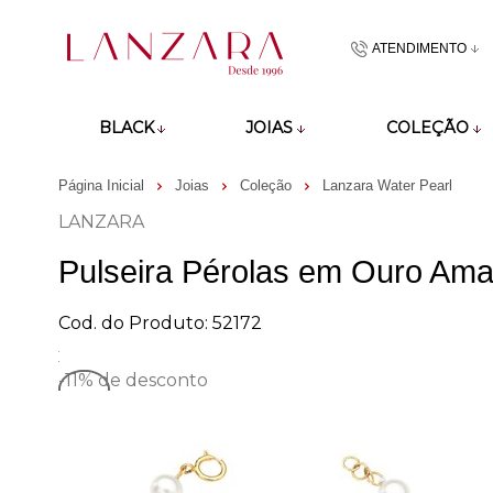
ATENDIMENTO
(48)9918601
BLACK
JOIAS
COLEÇÃO
atendimento@lan
Página Inicial
Joias
Coleção
Lanzara Water Pearl
LANZARA
Pulseira Pérolas em Ouro Ama
Cod. do Produto: 52172
-11%
de desconto