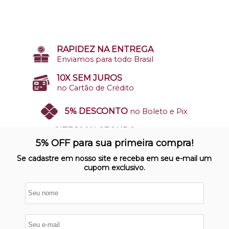
RAPIDEZ NA ENTREGA
Enviamos para todo Brasil
10X SEM JUROS
no Cartão de Crédito
5% DESCONTO
no Boleto e Pix
SITE 100% SEGURO
Nosso site opera em ambiente
5% OFF para sua primeira compra!
protegido
Se cadastre em nosso site e receba em seu e-mail um
cupom exclusivo.